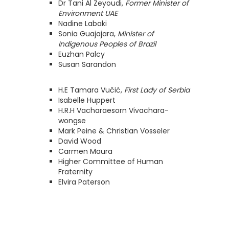
Dr Tani Al Zeyoudi,
Former Minister of
Environment UAE
Nadine Labaki
Sonia Guajajara,
Minister of
Indigenous Peoples of Brazil
Euzhan Palcy
Susan Sarandon
H.E Tamara Vučić,
First Lady of Serbia
Isabelle Huppert
H.R.H Vacharaesorn Vivachara-
wongse
Mark Peine & Christian Vosseler
David Wood
Carmen Maura
Higher Committee of Human
Fraternity
Elvira Paterson